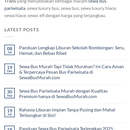
Trans
yang menyediakan berbagai macam
sewa bus
pariwisata
, sewa luxury bus, sewa bus, sewa luxury hiace,
sewa hiace, sewa elf dengan harga yang terjangkau.
LATEST POSTS
Panduan Lengkap Liburan Sekolah Rombongan: Seru,
08
Jul
Hemat, dan Bebas Ribet
Sewa Bus Murah Tapi Tidak Murahan? Ini Cara Aman
19
Dec
& Terpercaya Pesan Bus Pariwisata di
SewaBusMurah.com
Sewa Bus Pariwisata Murah dengan Kualitas
30
Sep
Premium hanya di SewaBusMurah.com
Rahasia Liburan Impian Tanpa Pusing dan Mahal
19
Jul
Terbongkar di Sini!
Panduan Sewa Bus Pariwisata Terlengkap 2025:
18