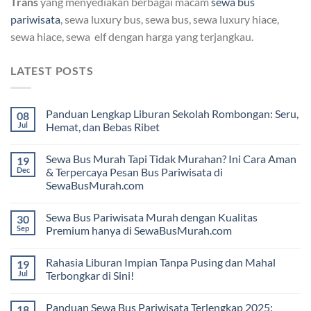
Trans
yang menyediakan berbagai macam
sewa bus
pariwisata
, sewa luxury bus, sewa bus, sewa luxury hiace,
sewa hiace, sewa elf dengan harga yang terjangkau.
LATEST POSTS
Panduan Lengkap Liburan Sekolah Rombongan: Seru,
08
Jul
Hemat, dan Bebas Ribet
Sewa Bus Murah Tapi Tidak Murahan? Ini Cara Aman
19
Dec
& Terpercaya Pesan Bus Pariwisata di
SewaBusMurah.com
Sewa Bus Pariwisata Murah dengan Kualitas
30
Sep
Premium hanya di SewaBusMurah.com
Rahasia Liburan Impian Tanpa Pusing dan Mahal
19
Jul
Terbongkar di Sini!
Panduan Sewa Bus Pariwisata Terlengkap 2025:
18