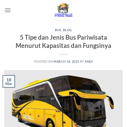
Skip
to
content
BUS
,
BLOG
5 Tipe dan Jenis Bus Pariwisata
Menurut Kapasitas dan Fungsinya
POSTED ON
MARCH 18, 2023
BY
ANDI
18
Mar