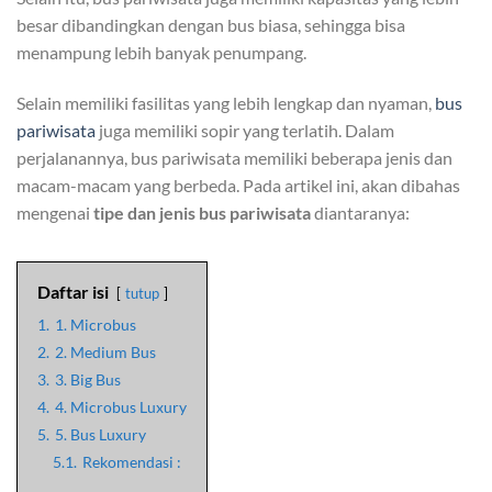
besar dibandingkan dengan bus biasa, sehingga bisa
menampung lebih banyak penumpang.
Selain memiliki fasilitas yang lebih lengkap dan nyaman,
bus
pariwisata
juga memiliki sopir yang terlatih. Dalam
perjalanannya, bus pariwisata memiliki beberapa jenis dan
macam-macam yang berbeda. Pada artikel ini, akan dibahas
mengenai
tipe dan jenis bus pariwisata
diantaranya:
Daftar isi
tutup
1.
1. Microbus
2.
2. Medium Bus
3.
3. Big Bus
4.
4. Microbus Luxury
5.
5. Bus Luxury
5.1.
Rekomendasi :